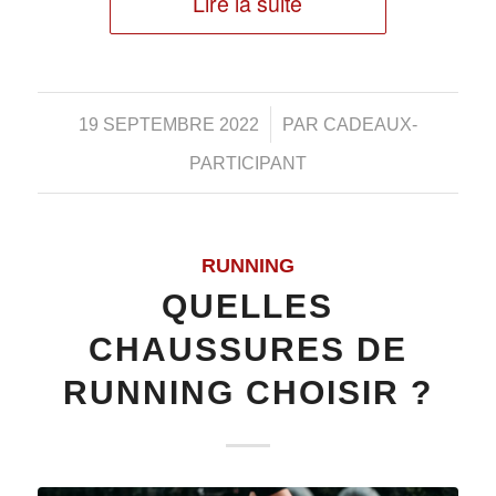
Lire la suite
/
19 SEPTEMBRE 2022
PAR
CADEAUX-
PARTICIPANT
RUNNING
QUELLES
CHAUSSURES DE
RUNNING CHOISIR ?