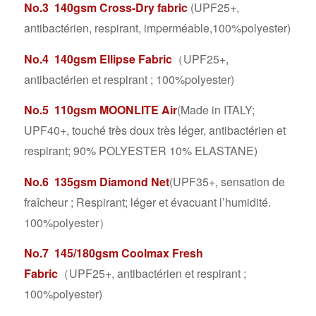
No.3 140gsm Cross-Dry fabric
(UPF25+,
antibactérien, respirant, imperméable,100%polyester)
No.4 140gsm Ellipse Fabric
（UPF25+,
antibactérien et respirant ; 100%polyester)
No.5 110gsm MOONLITE Air
(Made in ITALY;
UPF40+, touché très doux très léger, antibactérien et
respirant; 90% POLYESTER 10% ELASTANE)
No.6 135gsm Diamond Net
(UPF35+, sensation de
fraîcheur ; Respirant; léger et évacuant l’humidité.
100%polyester）
No.7 145/180gsm Coolmax Fresh
Fabric
（UPF25+, antibactérien et respirant ;
100%polyester)