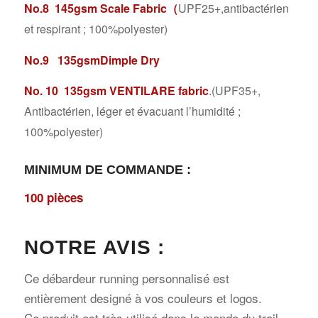
No.8 145gsm Scale Fabric（
UPF25+,antibactérien
et respirant ; 100%polyester)
No.9 135gsmDimple Dry
No. 10 135gsm VENTILARE fabric
.(UPF35+,
Antibactérien, léger et évacuant l’humidité ;
100%polyester)
MINIMUM DE COMMANDE
:
100 pièces
NOTRE AVIS
:
Ce débardeur running personnalisé est
entièrement designé à vos couleurs et logos.
Ce produit est très utilisé dans le monde du trail,