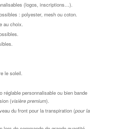
nalisables (logos, inscriptions…).
ossibles : polyester, mesh ou coton.
e au choix.
ossibles.
sibles.
 le soleil.
ro réglable personnalisable ou bien bande
sion (
).
visière premium
au du front pour la transpiration (
pour la
lon lors de commande de grande quantité.