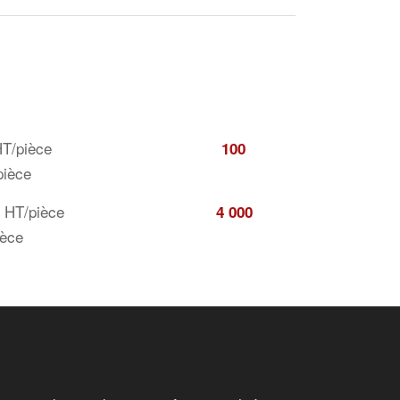
es simples
 euros HT/pièce
100
pièce
9 euros HT/pièce
4 000
ièce