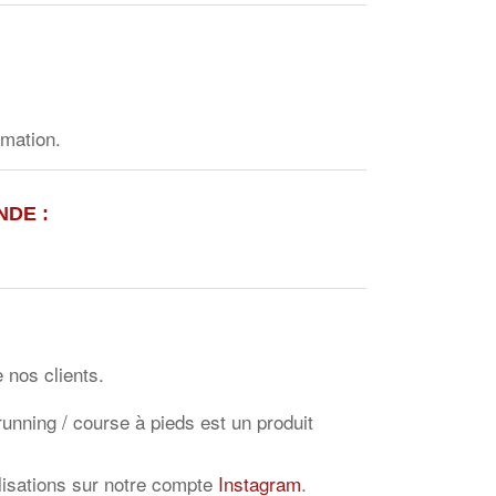
imation.
NDE
:
 nos clients.
running / course à pieds est un produit
lisations sur notre compte
Instagram
.