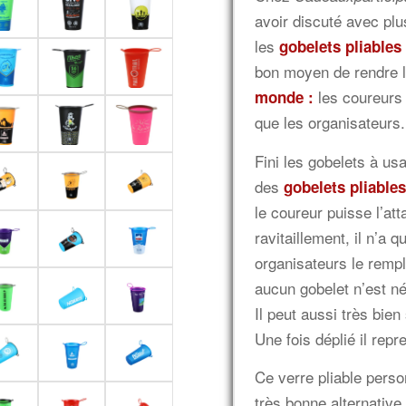
avoir discuté avec pl
les
gobelets pliables
bon moyen de rendre 
les coureurs 
monde :
que les organisateurs.
Fini les gobelets à u
des
gobelets
pliable
le coureur puisse l’att
ravitaillement, il n’a q
organisateurs le rempl
aucun gobelet n’est n
Il peut aussi très bie
Une fois déplié il repr
Ce verre pliable pers
très bonne alternative 