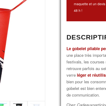
maquette et un devis 
48 h !
DESCRIPTI
Le gobelet pliable p
une place très import
festivals, les courses
retrouve parfois au s
verre
léger et réutili
bien pour les consomm
gobelet est bien enten
de communication.
Chez
Cadeauxparticip