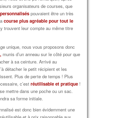
usieurs organisateurs de courses, que
pouvaient être un très
 personnalisés
la
course plus agréable pour tout le
y trouvent leur compte au même titre
sage unique, nous vous proposons donc
munis d’un anneau sur le côté pour que
s,
acher à sa ceinture. Arrivé au
u’à détacher le petit récipient et les
issent. Plus de perte de temps ! Plus
écessaire, c’est
!
réutilisable et pratique
n se mettre dans une poche ou un sac.
endra sa forme initiale.
onnalisé est donc bien évidemment une
réutilisable et à prix raisonnable aux