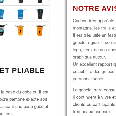
NOTRE AVI
Cadeau très apprécié 
montagne, les trails e
Il est très utile en fe
gobelet rigide. Il se 
logo, ceux de vos spo
graphique autour.
Un excellent rapport q
ET PLIABLE
possibilité design pou
personnalisable
Le gobelet sera conse
a base du gobelet. Il est
il continuera à vivre e
ropre pantone exacte soit
clients ou participant
éalisant une base gobelet
très beaux cadeaux.
nités).