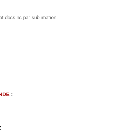
et dessins par sublimation.
NDE
:
: