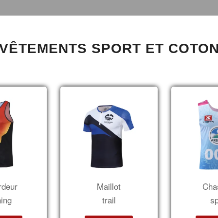
VÊTEMENTS SPORT ET COTO
rdeur
Maillot
Cha
ning
trail
sp