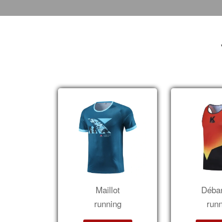
Maillot
Déba
running
run