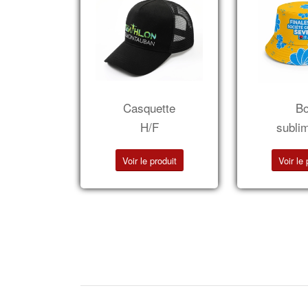
Casquette
B
H/F
subli
Voir le produit
Voir le 