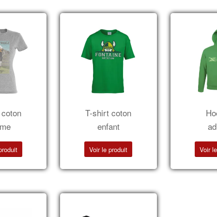
t coton
T-shirt coton
Ho
mme
enfant
ad
produit
Voir le produit
Voir l