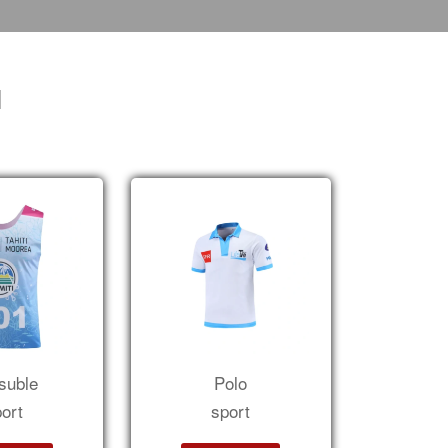
N
suble
Polo
ort
sport