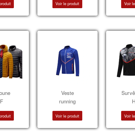
produit
Voir le produit
Voir l
oune
Veste
Survê
/F
running
H
produit
Voir le produit
Voir l