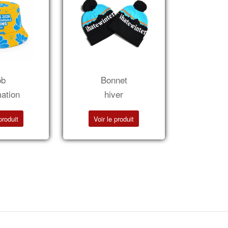
ob
Bonnet
mation
hiver
produit
Voir le produit