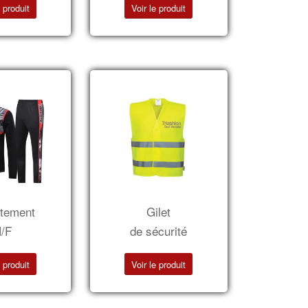
e produit
Voir le produit
tement
Gilet
/F
de sécurité
e produit
Voir le produit