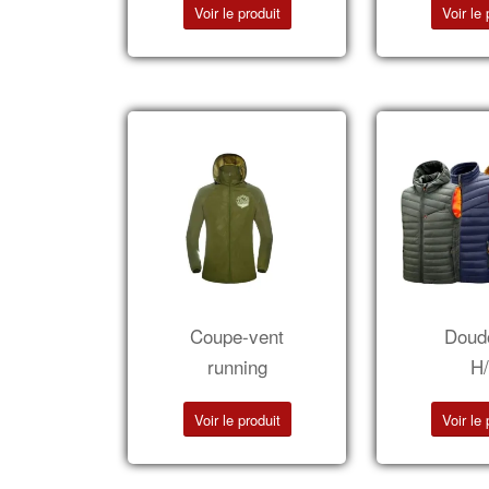
Voir le produit
Voir le 
Coupe-vent
Doud
running
H
Voir le produit
Voir le 