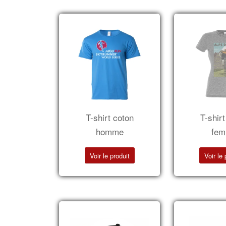
T-shirt coton
T-shir
homme
fe
Voir le produit
Voir le 