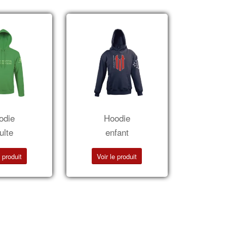
odie
Hoodie
ulte
enfant
e produit
Voir le produit