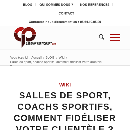
BLOG
QUI SOMMES NOUS ?
NOS REFERENCES
CONTACT
Contactez-nous directement au : 05.64.10.05.20
Vous êtes ici :
Accueil
/
BLOG
/
Wiki
/
Salles de sport, coachs sportifs, comment fidéliser votre clientèle
?...
WIKI
SALLES DE SPORT,
COACHS SPORTIFS,
COMMENT FIDÉLISER
VOTRE CLIENTÈLE ?