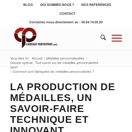
BLOG
QUI SOMMES NOUS ?
NOS REFERENCES
CONTACT
Contactez-nous directement au : 05.64.10.05.20
Vous êtes ici :
Accueil
/
Médailles personnalisables
/
Dossier spécial : Tout savoir sur les médailles personnalisées
sport
/
Comment sont fabriquées les médailles personnalisées ?
LA PRODUCTION DE
MÉDAILLES, UN
SAVOIR-FAIRE
TECHNIQUE ET
INNOVANT